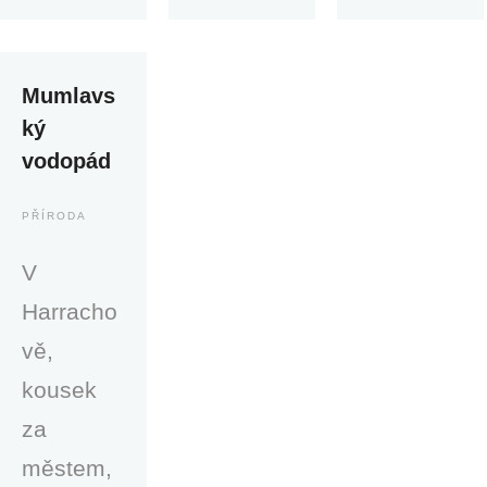
Mumlavs
ký
vodopád
PŘÍRODA
V
Harracho
vě,
kousek
za
městem,