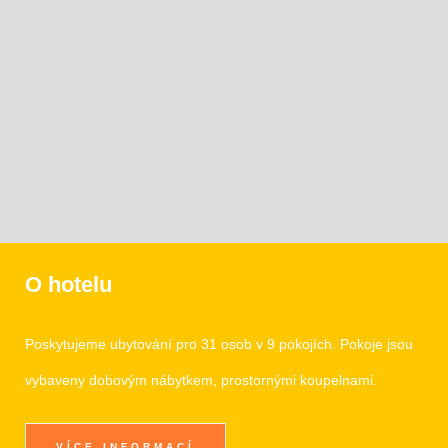
O hotelu
Poskytujeme ubytování pro 31 osob v 9 pokojích. Pokoje jsou
vybaveny dobovým nábytkem, prostornými koupelnami.
VÍCE INFORMACÍ