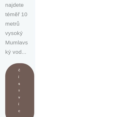
najdete
téměř 10
metrů
vysoký
Mumlavs
ký vod...
Č
Í
S
T
V
Í
C