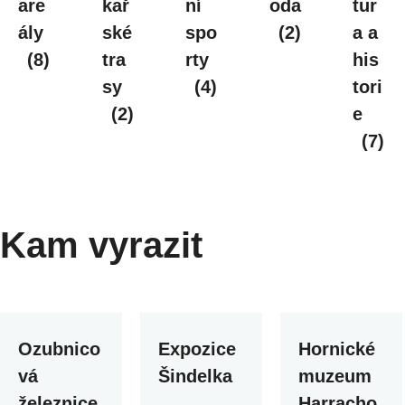
are
kař
ní
oda
tur
ály
ské
spo
(2)
a a
(8)
tra
rty
his
sy
(4)
tori
(2)
e
(7)
Kam vyrazit
Ozubnico
Expozice
Hornické
vá
Šindelka
muzeum
železnice
Harracho