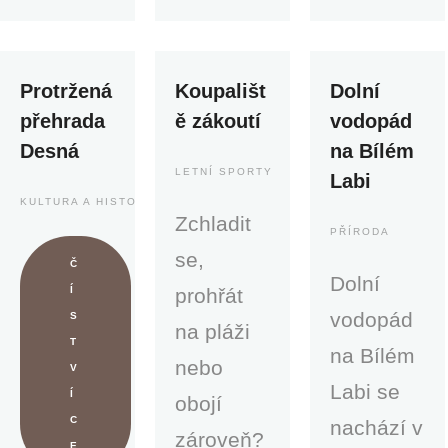
Protržená
Koupališt
Dolní
přehrada
ě zákoutí
vodopád
Desná
na Bílém
LETNÍ SPORTY
Labi
KULTURA A HISTORIE
Zchladit
PŘÍRODA
se,
Č
Dolní
Í
prohřát
vodopád
S
na pláži
T
na Bílém
nebo
V
Labi se
Í
obojí
C
nachází v
zároveň?
E