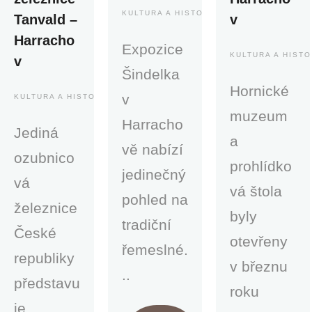
KULTURA A HISTORIE
Tanvald –
v
Harracho
Expozice
KULTURA A HISTO
v
Šindelka
Hornické
v
KULTURA A HISTORIE
muzeum
Harracho
Jediná
a
vě nabízí
ozubnico
prohlídko
jedinečný
vá
vá štola
pohled na
železnice
byly
tradiční
České
otevřeny
řemeslné.
republiky
v březnu
..
představu
roku
je