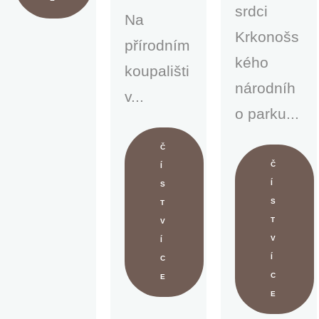
srdci
Na
Krkonošs
přírodním
kého
koupališti
národníh
v...
o parku...
Č
Č
Í
Í
S
S
T
T
V
V
Í
Í
C
C
E
E