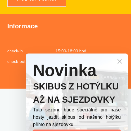
Informace
check-in 15:00-18:00 hod.
check-out 10:00 hod.
Novinka
SKIBUS Z HOTÝLKU
AŽ NA SJEZDOVKY
© Hotýlek Na Mýtě 2024 |
Správa cookies
Tuto sezónu bude speciálně pro naše
hosty jezdit skibus od našeho hotýlku
Webové stránky vytvořil
Web7.cz
přímo na sjezdovku