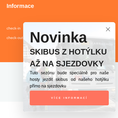
Informace
check-in 15:00-18:00 hod.
Novinka
check-out 10:00 hod.
SKIBUS Z HOTÝLKU
AŽ NA SJEZDOVKY
Tuto sezónu bude speciálně pro naše
© Hotýlek Na Mýtě 2024 |
Správa cookies
hosty jezdit skibus od našeho hotýlku
přímo na sjezdovku
Webové stránky vytvořil
Web7.cz
VÍCE INFORMACÍ