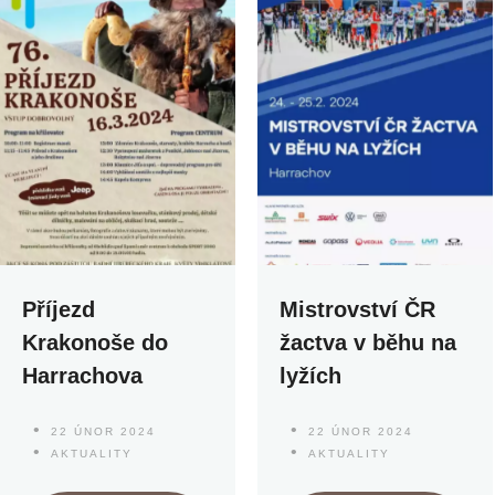
Příjezd
Mistrovství ČR
Krakonoše do
žactva v běhu na
Harrachova
lyžích
22 ÚNOR 2024
22 ÚNOR 2024
AKTUALITY
AKTUALITY