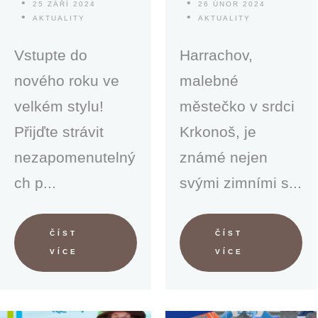
25 ZÁŘÍ 2024
26 ÚNOR 2024
AKTUALITY
AKTUALITY
Vstupte do
Harrachov,
nového roku ve
malebné
velkém stylu!
městečko v srdci
Přijďte strávit
Krkonoš, je
nezapomenutelný
známé nejen
ch p...
svými zimními s...
ČÍST
ČÍST
VÍCE
VÍCE