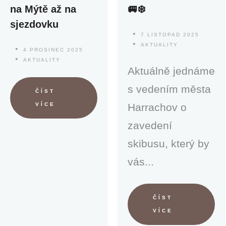
na Mýtě až na
🚐❄️
sjezdovku
7 LISTOPAD 2025
AKTUALITY
4 PROSINEC 2025
AKTUALITY
Aktuálně jednáme
s vedením města
ČÍST
VÍCE
Harrachov o
zavedení
skibusu, který by
vás...
ČÍST
VÍCE