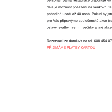
personál. Sama restaurace disponuje 40 
dále je možnost posezení na venkovní te
pohodlně usadí až 40 osob. Pokud by jste
pro Vás připravýme společenské akce (n
oslavy, svatby, firemní večírky a jiné akce
Rezervaci lze domluvit na tel. 608 454 0
PŘIJÍMÁME PLATBY KARTOU