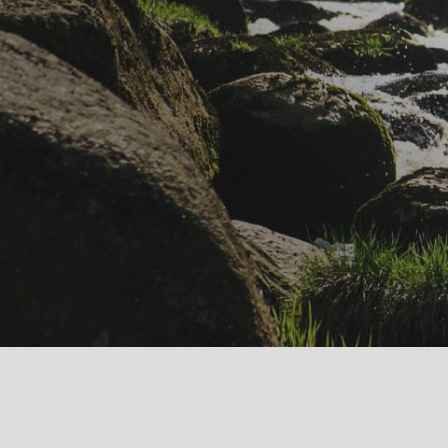
Buchen Sie Ihren
Aufenthalt
Am Zusammenfluss von Jizera und Mumlava be
der Hütte eine malerische Hütte, ein Blockha
großen Terrasse und Platz für Kinder.