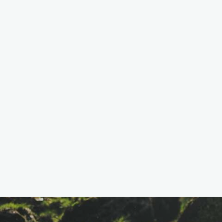
Sociální zařízení
Každý pokoj má vlastní sociální zařízení a
koupelnu, obvykle s oknem.