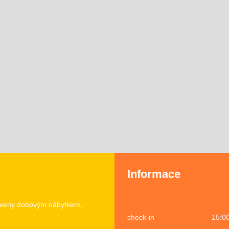
Informace
baveny dobovým nábytkem,
check-in 15:00-18: