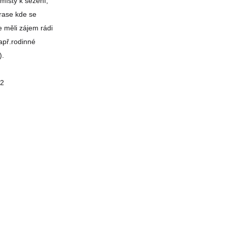
místy k sezení,
rase kde se
 měli zájem rádi
apř.rodinné
).
72