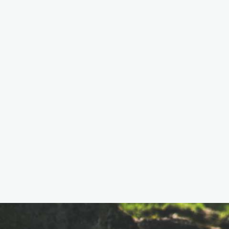
Doprava a parkování
Dostupnost skvělá i v zimě. Parkování kolem
chaloupky je přístupné i v zimě pro cca 15 aut
z cela zdarma.