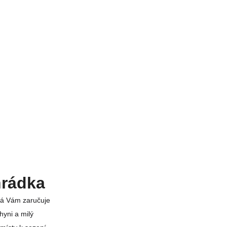
hrádka
erá Vám zaručuje
yni a milý