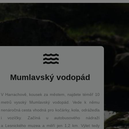
Mumlavský vodopád
V Harrachově, kousek za městem, najdete téměř 10
metrů vysoký Mumlavský vodopád. Vede k němu
nenáročná cesta vhodná pro kočárky, kola, odrážedla
i vozíčky. Začíná u autobusového nádraží
a Lesnického muzea a měří jen 1,2 km. Výlet tedy