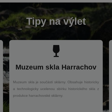
Tipy na výlet
Muzeum skla Harrachov
Muzeum skla je součástí sklárny. Obsahuje historicky
a technologicky ucelenou sbírku historického skla z
produkce harrachovské sklárny.