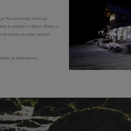
je Harrachovský hotel na
elský k rodinám s dětmi. Přímo u
kosti hotelu se poté nachází
chejte se překrásnou
t