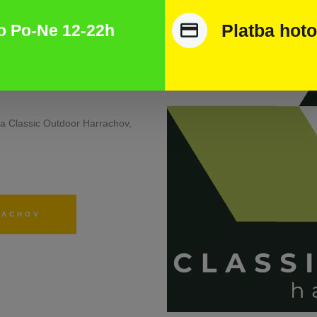
vého centra
Platba hoto
o Po-Ne 12-22h
Harrachov
ra Classic Outdoor Harrachov,
RACHOV