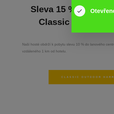
Sleva 15 % do lano
Otevřen
Classic outdoor 
Naší hosté obdrží k pobytu slevu 10 % do lanového cent
vzdáleného 1 km od hotelu.
CLASSIC OUTDOOR HAR