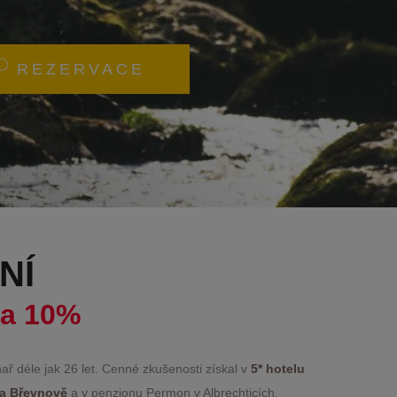
REZERVACE
NÍ
va 10%
hař déle jak 26 let. Cenné zkušenosti získal v
5* hotelu
na Břevnově
a v penzionu Permon v Albrechticích.