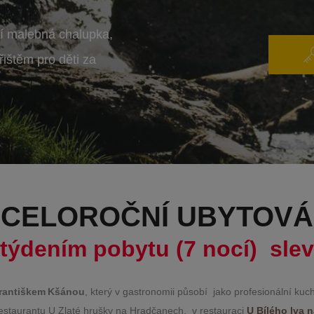
í malebná chalupka,
ištěm pro děti za
CELOROČNÍ UBYTOVÁ
 týdením pobytu (7 nocí) sle
rantiškem
Kšánou
, který v gastronomii působí jako profesionální kuc
staurantu U Zlaté hrušky na Hradčanech, v restauraci
U Bílého lva 