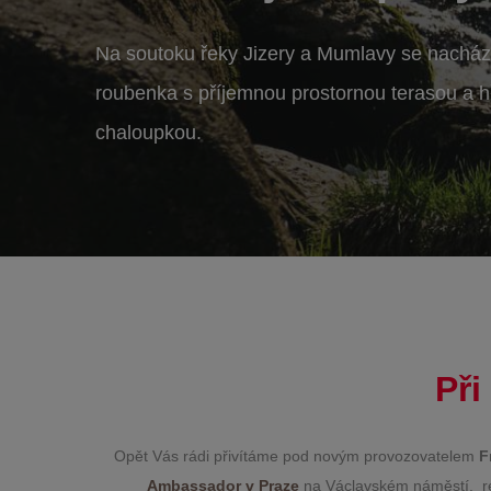
Na soutoku řeky Jizery a Mumlavy se nacház
roubenka s příjemnou prostornou terasou a hř
chaloupkou.
Při
Opět Vás rádi přivítáme pod novým provozovatelem
F
Ambassador v Praze
na Václavském náměstí, re