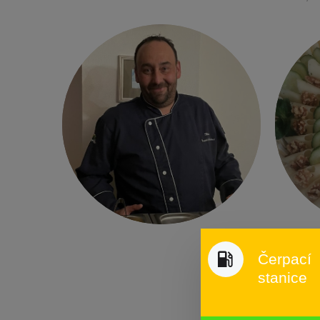
Čerpací
stanice