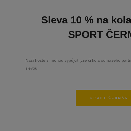
Sleva 10 % na kola
SPORT ČER
Naší hosté si mohou vypůjčit lyže či kola od našeho 
slevou
SPORT ČERMÁK