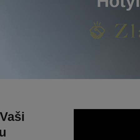
Hotý
 Vaši
u