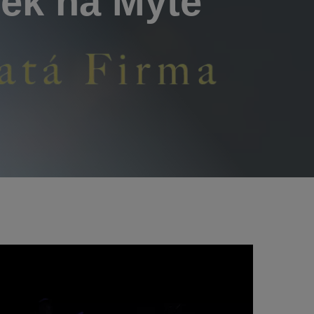
lek na Mýtě