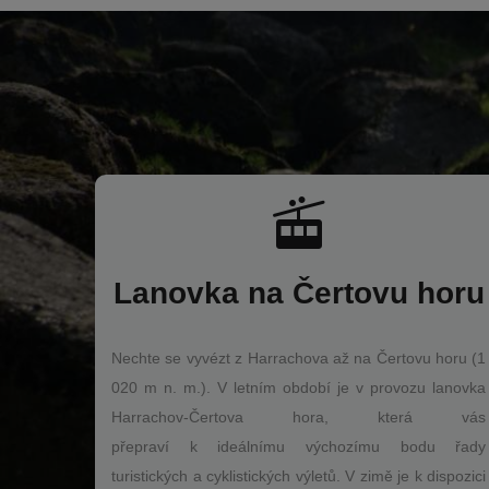
Lanovka na Čertovu horu
Nechte se vyvézt z Harrachova až na Čertovu horu (1
020 m n. m.). V letním období je v provozu lanovka
Harrachov-Čertova hora, která vás
přepraví k ideálnímu výchozímu bodu řady
turistických a cyklistických výletů. V zimě je k dispozici