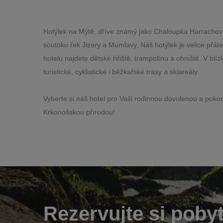
Hotýlek na Mýtě, dříve známý jako Chaloupka Harrachov 
soutoku řek Jizery a Mumlavy. Náš hotýlek je velice přát
hotelu najdete dětské hřiště, trampolínu a ohniště. V blíz
turistické, cyklistické i běžkařské trasy a skiareály.
Vyberte si náš hotel pro Vaši rodinnou dovolenou a poko
Krkonošskou přírodou!
Rezervujte si poby