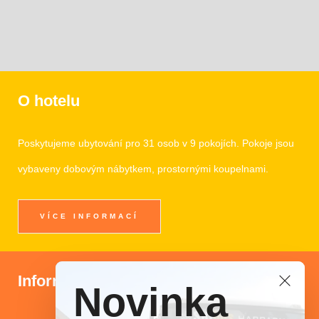
O hotelu
Poskytujeme ubytování pro 31 osob v 9 pokojích. Pokoje jsou
vybaveny dobovým nábytkem, prostornými koupelnami.
VÍCE INFORMACÍ
Informace
Novinka