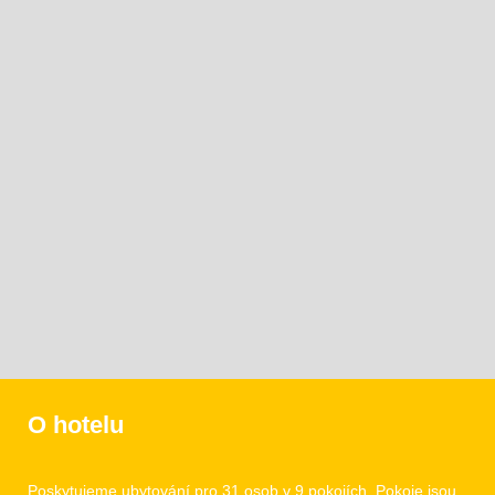
O hotelu
Poskytujeme ubytování pro 31 osob v 9 pokojích. Pokoje jsou