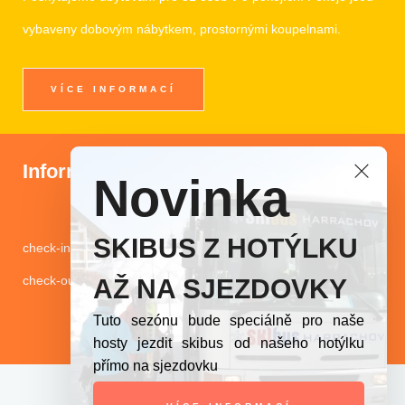
vybaveny dobovým nábytkem, prostornými koupelnami.
VÍCE INFORMACÍ
Informace
Novinka
SKIBUS Z HOTÝLKU
check-in 15:00-18:00 hod.
check-out 10:00 hod.
AŽ NA SJEZDOVKY
Tuto sezónu bude speciálně pro naše
hosty jezdit skibus od našeho hotýlku
přímo na sjezdovku