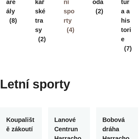
are
kař
ní
oda
tur
ály
ské
spo
(2)
a a
(8)
tra
rty
his
sy
(4)
tori
(2)
e
(7)
Letní sporty
Koupališt
Lanové
Bobová
ě zákoutí
Centrun
dráha
Harracho
Harracho