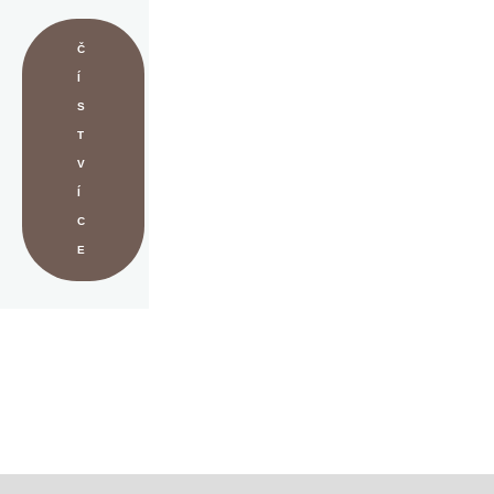
Č
Í
S
T
V
Í
C
E