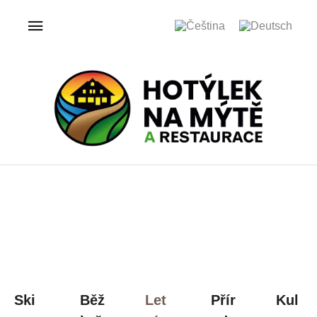
Ski
Běž
Let
Přír
Kul