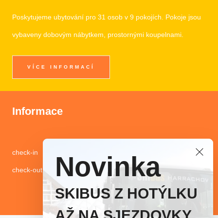
Poskytujeme ubytování pro 31 osob v 9 pokojích. Pokoje jsou
vybaveny dobovým nábytkem, prostornými koupelnami.
VÍCE INFORMACÍ
Informace
check-in 15:00-18:00 hod.
Novinka
check-out 10:00 hod.
SKIBUS Z HOTÝLKU
AŽ NA SJEZDOVKY