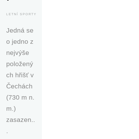
LETNÍ SPORTY
Jedná se
o jedno z
nejvýše
položený
ch hřišť v
Čechách
(730 m n.
m.)
zasazen..
.