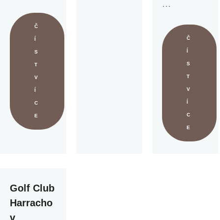
...
Č
Č
Í
Í
S
S
T
T
V
V
Í
Í
C
C
E
E
Golf Club
Harracho
v