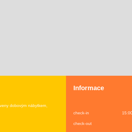
Informace
baveny dobovým nábytkem,
check-in 15:00-18:
check-out 10:0