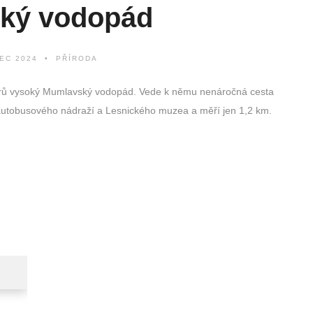
ký vodopád
EC 2024
PŘÍRODA
trů vysoký Mumlavský vodopád. Vede k němu nenáročná cesta
u autobusového nádraží a Lesnického muzea a měří jen 1,2 km.