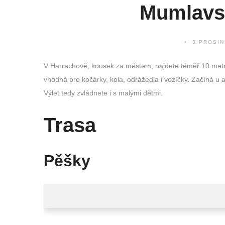
Mumlavs
3 PROSIN
V Harrachově, kousek za městem, najdete téměř 10 me
vhodná pro kočárky, kola, odrážedla i vozíčky. Začíná 
Výlet tedy zvládnete i s malými dětmi.
Trasa
Pěšky