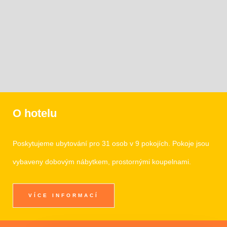
O hotelu
Poskytujeme ubytování pro 31 osob v 9 pokojích. Pokoje jsou
vybaveny dobovým nábytkem, prostornými koupelnami.
VÍCE INFORMACÍ