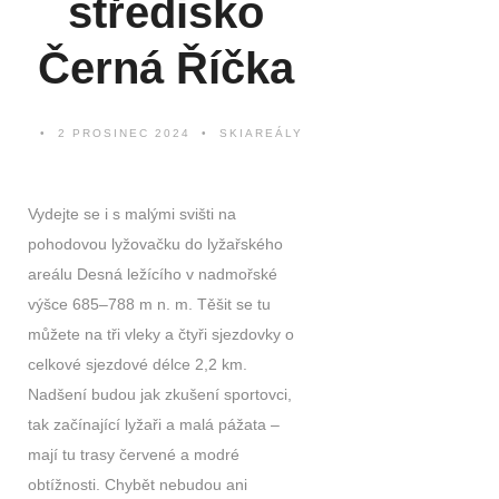
středisko
Černá Říčka
2 PROSINEC 2024
SKIAREÁLY
Vydejte se i s malými svišti na
pohodovou lyžovačku do lyžařského
areálu Desná ležícího v nadmořské
výšce 685–788 m n. m. Těšit se tu
můžete na tři vleky a čtyři sjezdovky o
celkové sjezdové délce 2,2 km.
Nadšení budou jak zkušení sportovci,
tak začínající lyžaři a malá pážata –
mají tu trasy červené a modré
obtížnosti. Chybět nebudou ani