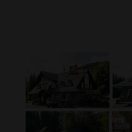
Hotýlek na Mýtě je ideálním místem, kde strávit rod