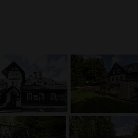
Galerie
innou dovolenou s dětmi v ČR. V naší galerii se podívejte, jak vypadají