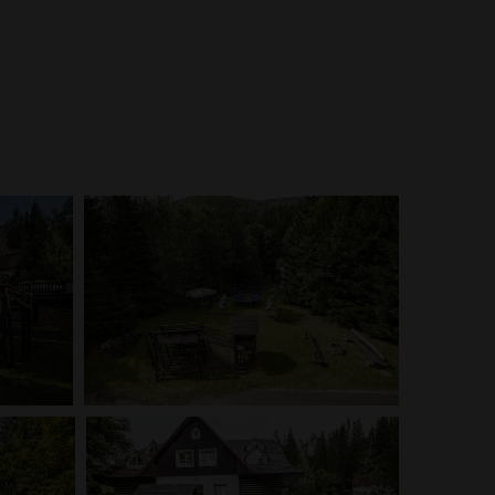
 naše pokoje, jídlo z naší kuchyně a okolí penzionu.