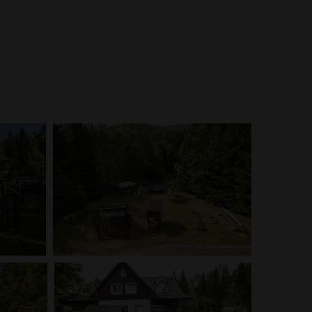
 naše pokoje, jídlo z naší kuchyně a okolí penzionu.