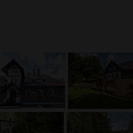
Galerie
innou dovolenou s dětmi v ČR. V naší galerii se podívejte, jak vypadají