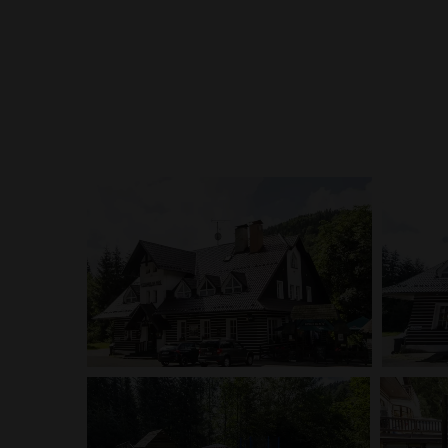
Hotýlek na Mýtě je ideálním místem, kde strávit rod