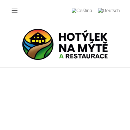
ÚVOD
GALERIE
HOTÝLEK NA MÝTĚ
Galerie