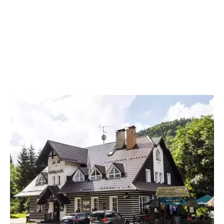
Hotýlek na Mýtě je ideálním místem, kde strávit rodinnou dovolenou s
dětmi v ČR. V naší galerii se podívejte, jak vypadají naše pokoje, jídlo
z naší kuchyně a okolí penzionu.