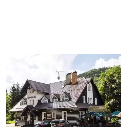
Hotýlek na Mýtě je ideálním místem, kde strávit rodinnou dovolenou s
dětmi v ČR. V naší galerii se podívejte, jak vypadají naše pokoje, jídlo
z naší kuchyně a okolí penzionu.