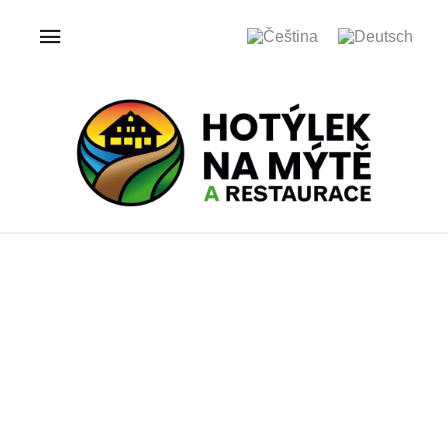
ÚVOD
GALERIE
HOTÝLEK NA MÝTĚ
Galerie