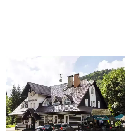
Hotýlek na Mýtě je ideálním místem, kde strávit rodinnou dovolenou s
dětmi v ČR. V naší galerii se podívejte, jak vypadají naše pokoje, jídlo
z naší kuchyně a okolí penzionu.