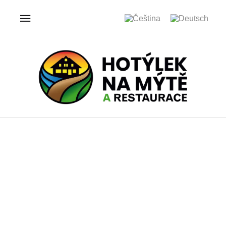
ÚVOD
GALERIE
HOTÝLEK NA MÝTĚ
Galerie