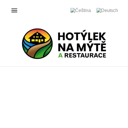
ÚVOD
GALERIE
HOTÝLEK NA MÝTĚ
Galerie