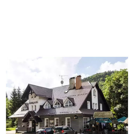
Hotýlek na Mýtě je ideálním místem, kde strávit rodinnou dovolenou s
dětmi v ČR. V naší galerii se podívejte, jak vypadají naše pokoje, jídlo
z naší kuchyně a okolí penzionu.