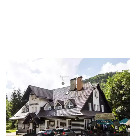
Hotýlek na Mýtě je ideálním místem, kde strávit rodinnou dovolenou s
dětmi v ČR. V naší galerii se podívejte, jak vypadají naše pokoje, jídlo
z naší kuchyně a okolí penzionu.