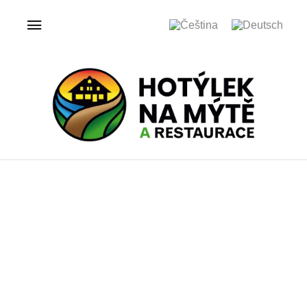
ÚVOD
GALERIE
HOTÝLEK NA MÝTĚ
Galerie