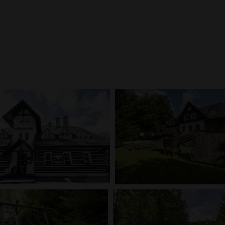
Galerie
innou dovolenou s dětmi v ČR. V naší galerii se podívejte, jak vypadají