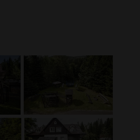
 naše pokoje, jídlo z naší kuchyně a okolí penzionu.