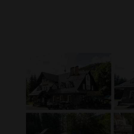
Hotýlek na Mýtě je ideálním místem, kde strávit rod