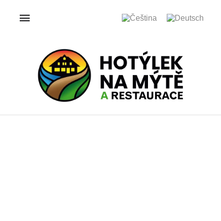
ÚVOD
GALERIE
HOTÝLEK NA MÝTĚ
Galerie