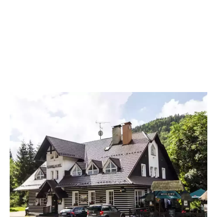
Hotýlek na Mýtě je ideálním místem, kde strávit rodinnou dovolenou s
dětmi v ČR. V naší galerii se podívejte, jak vypadají naše pokoje, jídlo
z naší kuchyně a okolí penzionu.