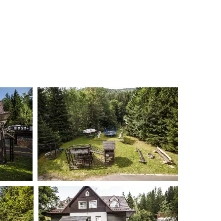
 naše pokoje, jídlo z naší kuchyně a okolí penzionu.