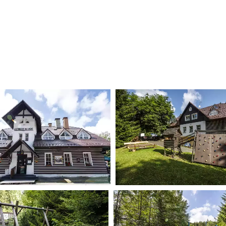
Galerie
innou dovolenou s dětmi v ČR. V naší galerii se podívejte, jak vypadají