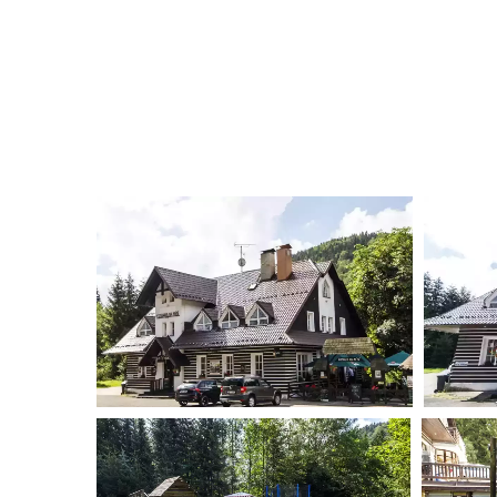
Hotýlek na Mýtě je ideálním místem, kde strávit rod