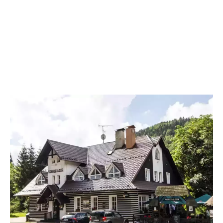
Hotýlek na Mýtě je ideálním místem, kde strávit rodinnou dovolenou s
dětmi v ČR. V naší galerii se podívejte, jak vypadají naše pokoje, jídlo
z naší kuchyně a okolí penzionu.