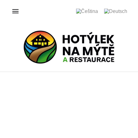
ÚVOD
GALERIE
HOTÝLEK NA MÝTĚ
Galerie