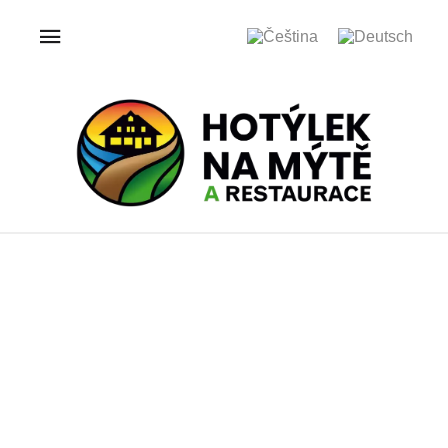
ÚVOD
GALERIE
HOTÝLEK NA MÝTĚ
Galerie