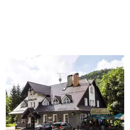
Hotýlek na Mýtě je ideálním místem, kde strávit rodinnou dovolenou s
dětmi v ČR. V naší galerii se podívejte, jak vypadají naše pokoje, jídlo
z naší kuchyně a okolí penzionu.