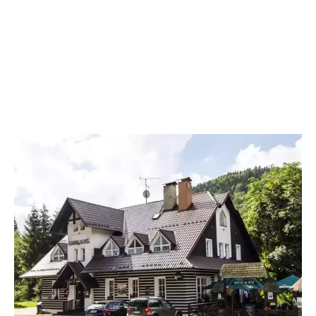
Hotýlek na Mýtě je ideálním místem, kde strávit rodinnou dovolenou s
dětmi v ČR. V naší galerii se podívejte, jak vypadají naše pokoje, jídlo
z naší kuchyně a okolí penzionu.