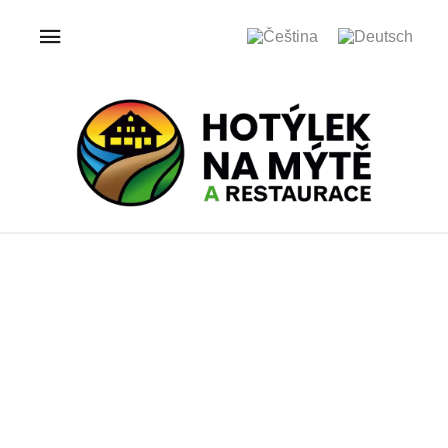
ÚVOD
GALERIE
HOTÝLEK NA MÝTĚ
Galerie