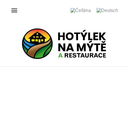
ÚVOD
GALERIE
HOTÝLEK NA MÝTĚ
Galerie