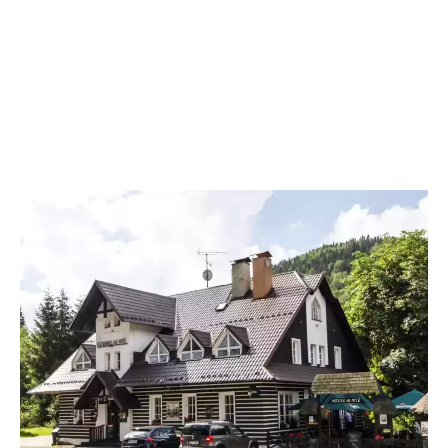
Hotýlek na Mýtě je ideálním místem, kde strávit rodinnou dovolenou s
dětmi v ČR. V naší galerii se podívejte, jak vypadají naše pokoje, jídlo
z naší kuchyně a okolí penzionu.