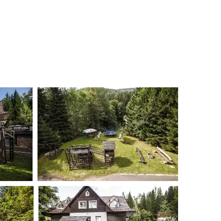
 naše pokoje, jídlo z naší kuchyně a okolí penzionu.