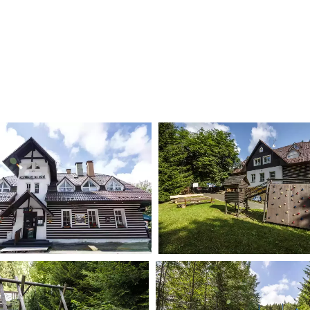
Galerie
innou dovolenou s dětmi v ČR. V naší galerii se podívejte, jak vypadají