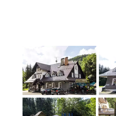
Hotýlek na Mýtě je ideálním místem, kde strávit rod